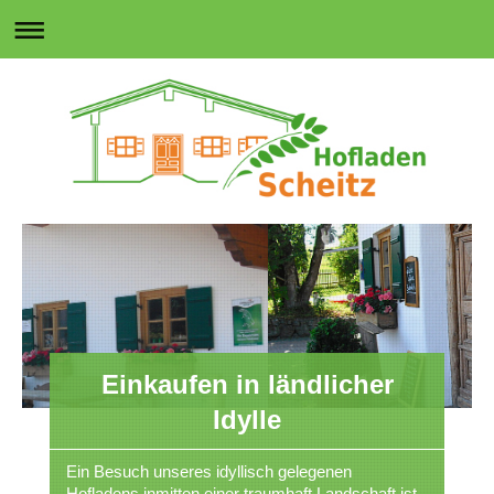
Einkaufen in ländlicher
Idylle
Ein Besuch unseres idyllisch gelegenen
Hofladens inmitten einer traumhaft Landschaft ist